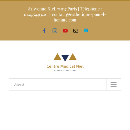
Skip
to
81 Avenue Niel, 75017 Paris | Téléphone :
content
01.47.54.93.20
|
contact@esthetique-pour-l-
homme.com
facebook
instagram
youtube
Email
Doctolib
Aller à...