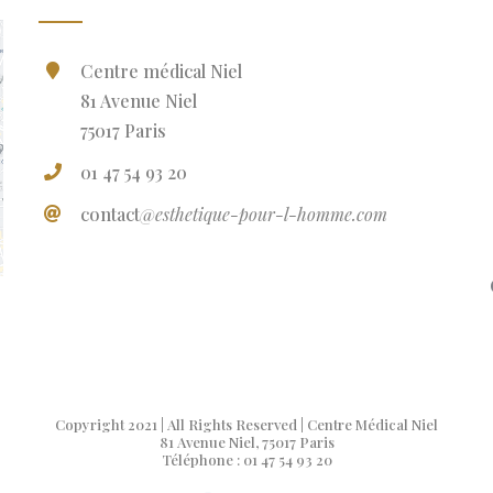
Centre médical Niel
81 Avenue Niel
75017 Paris
01 47 54 93 20
contact
@esthetique-pour-l-homme.com
Copyright 2021 | All Rights Reserved | Centre Médical Niel
81 Avenue Niel, 75017 Paris
Téléphone : 01 47 54 93 20
facebook
instagram
youtube
Email
Doctolib