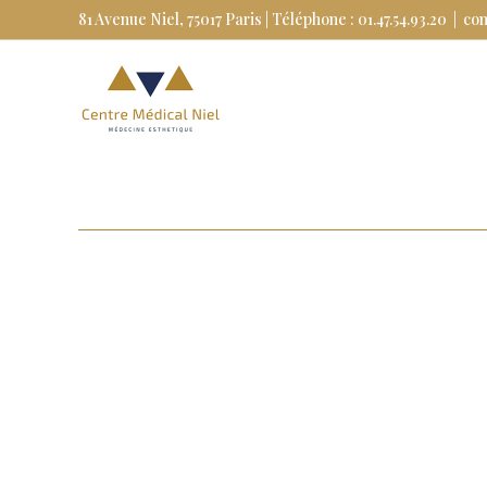
Skip
81 Avenue Niel, 75017 Paris | Téléphone : 01.47.54.93.20
|
co
to
content