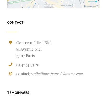
CONTACT
Centre médical Niel
81 Avenue Niel
75017 Paris
01 47 54 93 20
contact
@esthetique-pour-l-homme.com
TÉMOINAGES