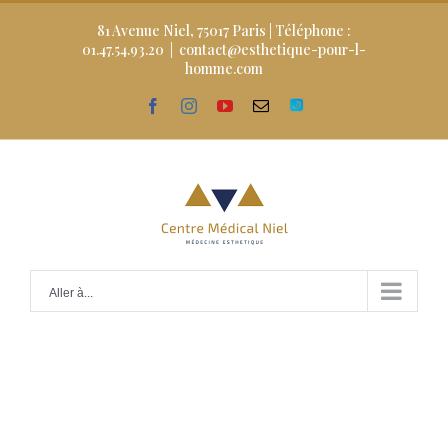
Skip
to
81 Avenue Niel, 75017 Paris | Téléphone :
content
01.47.54.93.20
|
contact@esthetique-pour-l-
homme.com
facebook
instagram
youtube
Email
Doctolib
Aller à...