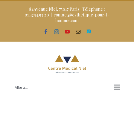
Skip
to
81 Avenue Niel, 75017 Paris | Téléphone :
content
01.47.54.93.20
|
contact@esthetique-pour-l-
homme.com
facebook
instagram
youtube
Email
Doctolib
Aller à...