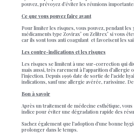
pouvez, prévoyez d’éviter les réunions importantes
Ce que vous pouvez faire avant
Pour limiter les risques, vous pouvez, pendant les 
médicaments type Zovirax° ou Zelitrex° si vous êtes 
car ils sont tous anti coagulant et favorisent les s
Les contre-indications et les risques
Les risques se limitent à une sur-correction qui di
mais aussi, très rarement à l’apparition d’allergie
l’injection. Depuis 1996 date de sortie de l’acide hy
indications, sauf une allergie avérée, rarissime. D
Bon à savoir
Après un traitement de médecine esthétique, vous d
indice pour éviter une dégradation rapide des résu
Sachez également que l’adoption d’une bonne hygiène 
prolonger dans le temps.