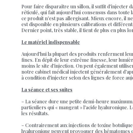
Pour faire disparaître un sillon, il suffit d’inject
réticulé, qui fait aujourd’hui consensus dans toute
ce produit n’est pas allergisant. Mieux encore, il n
est disponible en plusieurs calibrations et différen
Dernier point, très stable, il tient de plus en plus 
Le matériel indispensable
Aujourd’hui la plupart des produits renferment leur
fines. En dépit de leur extrême finesse, leur lumièr
moins le site d’injection. On peut également utilise
notre cabinet médical injectent généralement d’ap
à condition d’injecter selon des lignes de force auj
La séance et ses suites
– La séance dure une petite demi-heure maximum. L
particuliers qui « mangent » l’acide hyaluronique. 
les résultats.
– Contrairement aux injections de toxine botulique,
hyaluronique peuvent provoquer des hématomes qui 