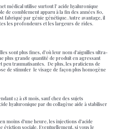
net médical utilise surtout l’ acide hyaluronique
table de comblement apparu à la fin des années 80,
st fabriqué par génie génétique. Autre avantage, il
utes les profondeurs et les largeurs de rides.
es sont plus fines, d’où leur nom d’aiguilles ultra-
 une plus grande quantité de produit en agressant
et peu traumatisantes. De plus, les praticiens de
pose de stimuler le visage de façon plus homogène
dant 12 à 18 mois, sauf chez des sujets
cide hyaluronique par du collagène aide à stabiliser
en moins d’une heure, les injections d’acide
éviction sociale. Eventuellement, si vous le