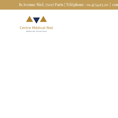
Skip
81 Avenue Niel, 75017 Paris | Téléphone : 01.47.54.93.20
|
co
to
content