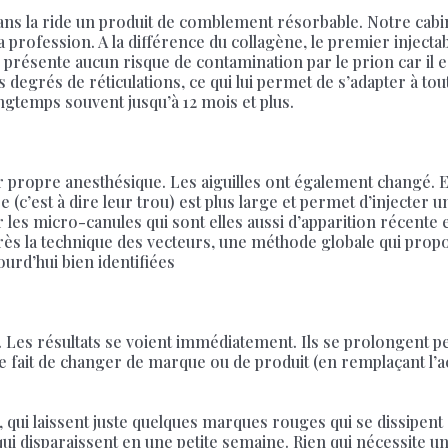
er dans la ride un produit de comblement résorbable. Notre cabi
 la profession. A la différence du collagène, le premier injec
e présente aucun risque de contamination par le prion car il e
ts degrés de réticulations, ce qui lui permet de s’adapter à to
longtemps souvent jusqu’à 12 mois et plus.
 propre anesthésique. Les aiguilles ont également changé. Ell
e (c’est à dire leur trou) est plus large et permet d’injecter
r les micro-canules qui sont elles aussi d’apparition récente 
rès la technique des vecteurs, une méthode globale qui pro
ourd’hui bien identifiées
es résultats se voient immédiatement. Ils se prolongent pen
Le fait de changer de marque ou de produit (en remplaçant l’a
 qui laissent juste quelques marques rouges qui se dissipent 
disparaissent en une petite semaine. Rien qui nécessite une 