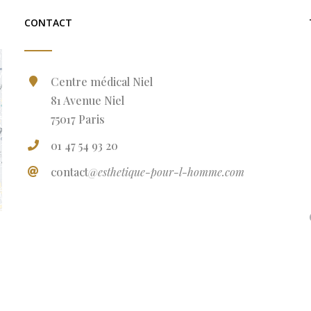
CONTACT
Centre médical Niel
81 Avenue Niel
75017 Paris
01 47 54 93 20
contact
@esthetique-pour-l-homme.com
Copyright 2021 | All Rights Reserved | Centre Médical Niel
81 Avenue Niel, 75017 Paris