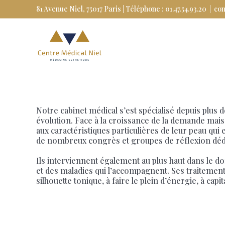
Skip
81 Avenue Niel, 75017 Paris | Téléphone : 01.47.54.93.20
|
co
to
content
Notre cabinet médical s’est spécialisé depuis plus 
évolution. Face à la croissance de la demande mais 
aux caractéristiques particulières de leur peau qui
de nombreux congrès et groupes de réflexion dédi
Ils interviennent également au plus haut dans le d
et des maladies qui l’accompagnent. Ses traitements
silhouette tonique, à faire le plein d’énergie, à cap