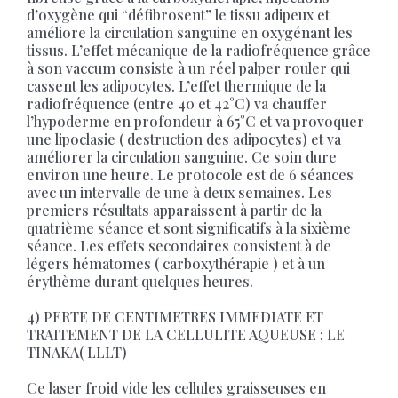
d’oxygène qui “défibrosent” le tissu adipeux et
améliore la circulation sanguine en oxygénant les
tissus. L’effet mécanique de la radiofréquence grâce
à son vaccum consiste à un réel palper rouler qui
cassent les adipocytes. L’effet thermique de la
radiofréquence (entre 40 et 42°C) va chauffer
l’hypoderme en profondeur à 65°C et va provoquer
une lipoclasie ( destruction des adipocytes) et va
améliorer la circulation sanguine. Ce soin dure
environ une heure. Le protocole est de 6 séances
avec un intervalle de une à deux semaines. Les
premiers résultats apparaissent à partir de la
quatrième séance et sont significatifs à la sixième
séance. Les effets secondaires consistent à de
légers hématomes ( carboxythérapie ) et à un
érythème durant quelques heures.
4) PERTE DE CENTIMETRES IMMEDIATE ET
TRAITEMENT DE LA CELLULITE AQUEUSE : LE
TINAKA( LLLT)
Ce laser froid vide les cellules graisseuses en