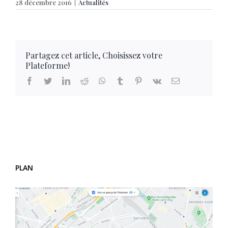
28 décembre 2016
|
Actualités
Partagez cet article, Choisissez votre
Plateforme!
facebook
twitter
linkedin
reddit
whatsapp
tumblr
pinterest
vk
Email
PLAN