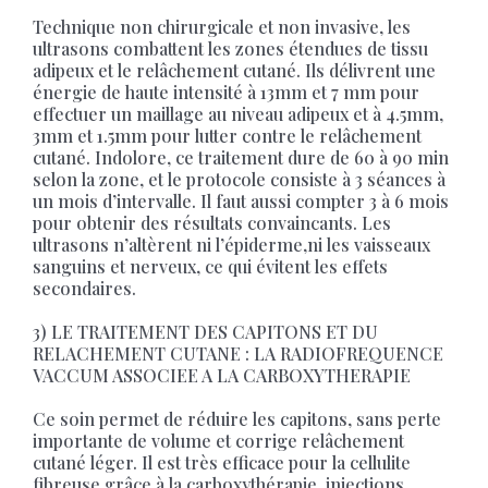
Technique non chirurgicale et non invasive, les
ultrasons combattent les zones étendues de tissu
adipeux et le relâchement cutané. Ils délivrent une
énergie de haute intensité à 13mm et 7 mm pour
effectuer un maillage au niveau adipeux et à 4.5mm,
3mm et 1.5mm pour lutter contre le relâchement
cutané. Indolore, ce traitement dure de 60 à 90 min
selon la zone, et le protocole consiste à 3 séances à
un mois d’intervalle. Il faut aussi compter 3 à 6 mois
pour obtenir des résultats convaincants. Les
ultrasons n’altèrent ni l’épiderme,ni les vaisseaux
sanguins et nerveux, ce qui évitent les effets
secondaires.
3) LE TRAITEMENT DES CAPITONS ET DU
RELACHEMENT CUTANE : LA RADIOFREQUENCE
VACCUM ASSOCIEE A LA CARBOXYTHERAPIE
Ce soin permet de réduire les capitons, sans perte
importante de volume et corrige relâchement
cutané léger. Il est très efficace pour la cellulite
fibreuse grâce à la carboxythérapie, injections