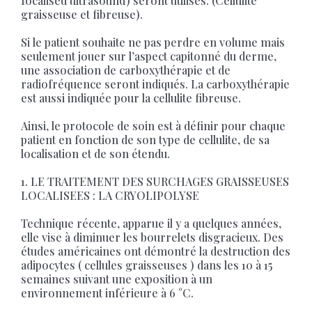
focalised ultrasound) seront utilisés. (Cellulite
graisseuse et fibreuse).
Si le patient souhaite ne pas perdre en volume mais
seulement jouer sur l’aspect capitonné du derme,
une association de carboxythérapie et de
radiofréquence seront indiqués. La carboxythérapie
est aussi indiquée pour la cellulite fibreuse.
Ainsi, le protocole de soin est à définir pour chaque
patient en fonction de son type de cellulite, de sa
localisation et de son étendu.
1. LE TRAITEMENT DES SURCHAGES GRAISSEUSES
LOCALISEES : LA CRYOLIPOLYSE
Technique récente, apparue il y a quelques années,
elle vise à diminuer les bourrelets disgracieux. Des
études américaines ont démontré la destruction des
adipocytes ( cellules graisseuses ) dans les 10 à 15
semaines suivant une exposition à un
environnement inférieure à 6 °C.