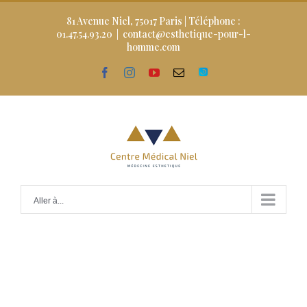
Skip
to
81 Avenue Niel, 75017 Paris | Téléphone :
content
01.47.54.93.20
|
contact@esthetique-pour-l-
homme.com
facebook
instagram
youtube
Email
Doctolib
Aller à...