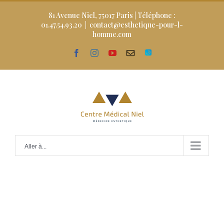
Skip
to
81 Avenue Niel, 75017 Paris | Téléphone :
content
01.47.54.93.20
|
contact@esthetique-pour-l-
homme.com
facebook
instagram
youtube
Email
Doctolib
Aller à...