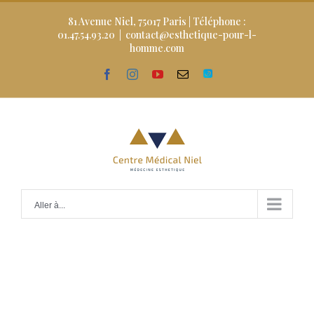
Skip
to
81 Avenue Niel, 75017 Paris | Téléphone :
content
01.47.54.93.20
|
contact@esthetique-pour-l-
homme.com
facebook
instagram
youtube
Email
Doctolib
Aller à...