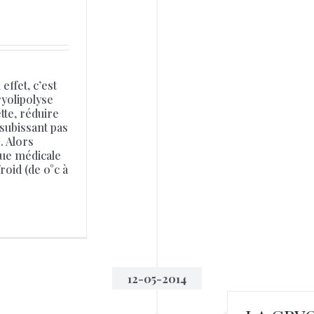
ffet, c’est
ryolipolyse
tte, réduire
subissant pas
. Alors
que médicale
roid (de 0°c à
12-05-2014