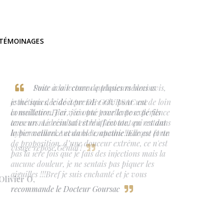
TÉMOINAGES
Pour avoir connu quelques médecins
esthétiques, le docteur DE GOURSAC est de loin
la meilleure.Hier, j'ai opté pour la pose de fils
tenseurs. Le résultat est bluffant tout en restant
hyper naturel.Aucun bleu, aucune marque et un
visage reposé.Génial !
Olivier O
,