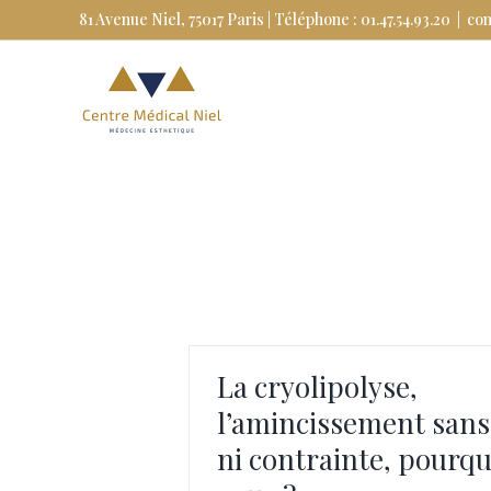
Skip
81 Avenue Niel, 75017 Paris | Téléphone : 01.47.54.93.20
|
co
to
content
La cryolipolyse,
l’amincissement sans
ni contrainte, pourqu