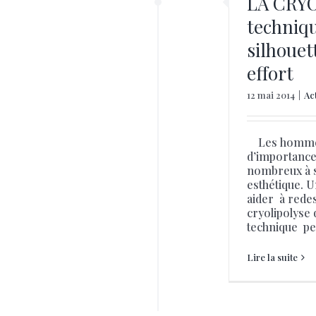
LA CRYO
techniqu
silhouet
effort
12 mai 2014
|
Ac
Les hommes 
d’importance 
nombreux à s
esthétique. U
aider à redess
cryolipolyse 
technique per
Lire la suite