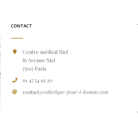
CONTACT
Centre médical Niel
81 Avenue Niel
75017 Paris
01 47 54 93 20
contact
@esthetique-pour-l-homme.com