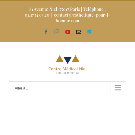
Skip
to
81 Avenue Niel, 75017 Paris | Téléphone :
content
01.47.54.93.20
|
contact@esthetique-pour-l-
homme.com
facebook
instagram
youtube
Email
Doctolib
Aller à...