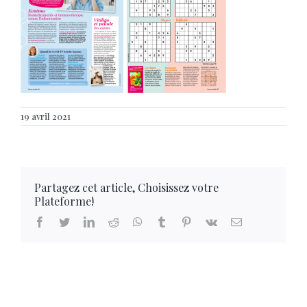
19 avril 2021
Partagez cet article, Choisissez votre
Plateforme!
facebook
twitter
linkedin
reddit
whatsapp
tumblr
pinterest
vk
Email