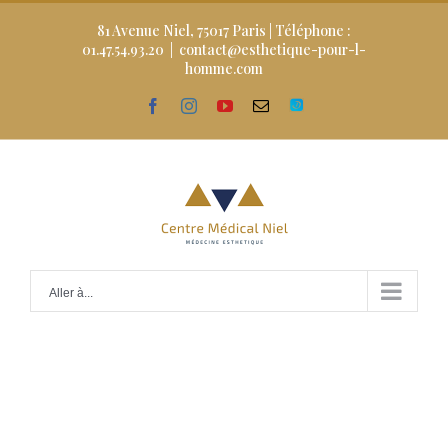
Skip
to
81 Avenue Niel, 75017 Paris | Téléphone :
content
01.47.54.93.20
|
contact@esthetique-pour-l-
homme.com
facebook
instagram
youtube
Email
Doctolib
Aller à...