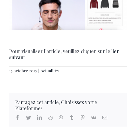
Pour visualiser l’article, veuillez cliquer sur le
lien
suivant
15 octobre 2015
|
Actualités
Partagez cet article, Choisissez votre
Plateforme!
facebook
twitter
linkedin
reddit
whatsapp
tumblr
pinterest
vk
Email