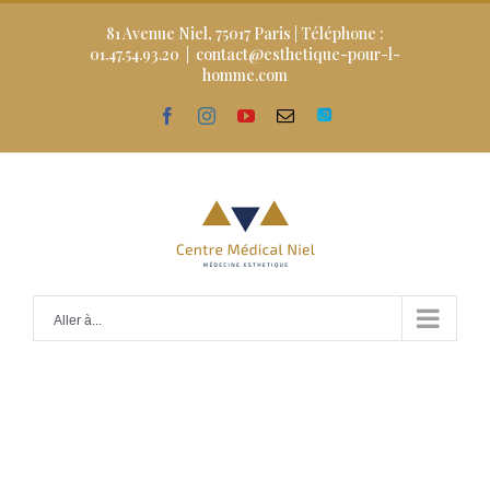
Skip
to
81 Avenue Niel, 75017 Paris | Téléphone :
content
01.47.54.93.20
|
contact@esthetique-pour-l-
homme.com
facebook
instagram
youtube
Email
Doctolib
Aller à...