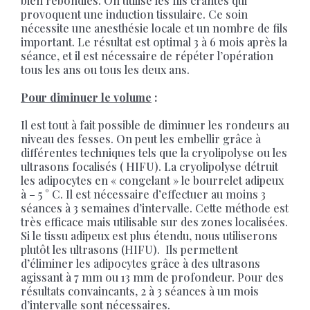
bien rebondies. On utilise les fils crantés qui
provoquent une induction tissulaire. Ce soin
nécessite une anesthésie locale et un nombre de fils
important. Le résultat est optimal 3 à 6 mois après la
séance, et il est nécessaire de répéter l’opération
tous les ans ou tous les deux ans.
Pour diminuer le volume
:
Il est tout à fait possible de diminuer les rondeurs au
niveau des fesses. On peut les embellir grâce à
différentes techniques tels que la cryolipolyse ou les
ultrasons focalisés ( HIFU). La cryolipolyse détruit
les adipocytes en « congelant » le bourrelet adipeux
à – 5 ° C. Il est nécessaire d’effectuer au moins 3
séances à 3 semaines d’intervalle. Cette méthode est
très efficace mais utilisable sur des zones localisées.
Si le tissu adipeux est plus étendu, nous utiliserons
plutôt les ultrasons (HIFU). Ils permettent
d’éliminer les adipocytes grâce à des ultrasons
agissant à 7 mm ou 13 mm de profondeur. Pour des
résultats convaincants, 2 à 3 séances à un mois
d’intervalle sont nécessaires.