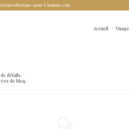
ntact@esthetique-pour-l-homme.com
Rechercher
Accueil
Visage
de détails.
rées de blog.