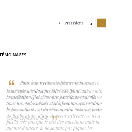
Précédent
4
5
TÉMOINAGES
Pour avoir connu quelques médecins
esthétiques, le docteur DE GOURSAC est de loin
la meilleure.Hier, j'ai opté pour la pose de fils
tenseurs. Le résultat est bluffant tout en restant
hyper naturel.Aucun bleu, aucune marque et un
visage reposé.Génial !