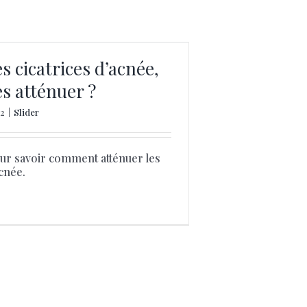
es cicatrices d’acnée,
es atténuer ?
12
|
Slider
pour savoir comment atténuer les
acnée.