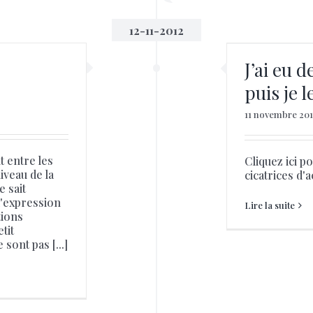
12-11-2012
ai eu des cicatrices d’acnée, puis je les
atténuer ?
J’ai eu d
Slider
puis je l
11 novembre 20
nt entre les
Cliquez ici 
niveau de la
cicatrices d'
e sait
d'expression
Lire la suite
tions
tit
sont pas [...]