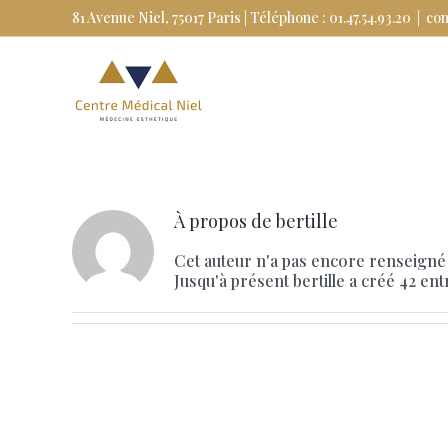
Skip
81 Avenue Niel, 75017 Paris | Téléphone : 01.47.54.93.20
|
co
to
content
À propos de
bertille
Cet auteur n'a pas encore renseigné 
Jusqu'à présent bertille a créé 42 ent