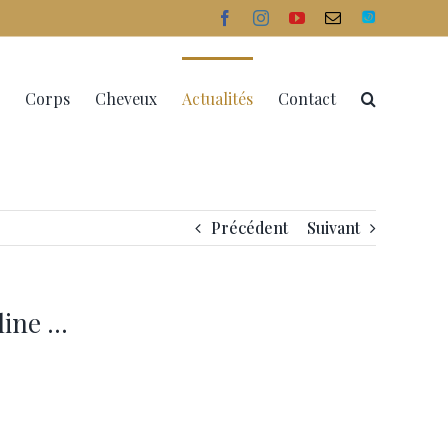
facebook
instagram
youtube
Email
Doctolib
Corps
Cheveux
Actualités
Contact
Précédent
Suivant
line …