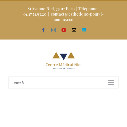
Skip
to
81 Avenue Niel, 75017 Paris | Téléphone :
content
01.47.54.93.20
|
contact@esthetique-pour-l-
homme.com
facebook
instagram
youtube
Email
Doctolib
Aller à...